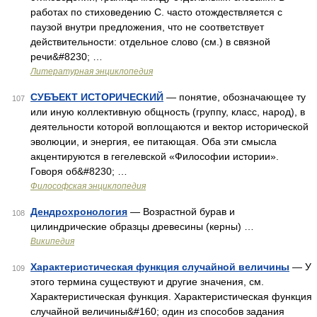
работах по стиховедению С. часто отождествляется с
паузой внутри предложения, что не соответствует
действительности: отдельное слово (см.) в связной
речи&#8230; …
Литературная энциклопедия
СУБЪЕКТ ИСТОРИЧЕСКИЙ
— понятие, обозначающее ту
107
или иную коллективную общность (группу, класс, народ), в
деятельности которой воплощаются и вектор исторической
эволюции, и энергия, ее питающая. Оба эти смысла
акцентируются в гегелевской «Философии истории».
Говоря об&#8230; …
Философская энциклопедия
Дендрохронология
— Возрастной бурав и
108
цилиндрические образцы древесины (керны) …
Википедия
Характеристическая функция случайной величины
— У
109
этого термина существуют и другие значения, см.
Характеристическая функция. Характеристическая функция
случайной величины&#160; один из способов задания