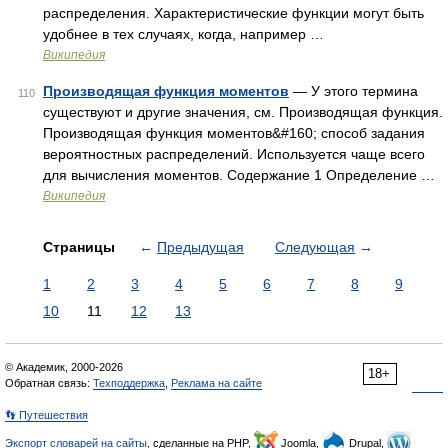
распределения. Характеристические функции могут быть
удобнее в тех случаях, когда, например …
Википедия
Производящая функция моментов
— У этого термина
110
существуют и другие значения, см. Производящая функция.
Производящая функция моментов&#160; способ задания
вероятностных распределений. Используется чаще всего
для вычисления моментов. Содержание 1 Определение …
Википедия
Страницы
←
Предыдущая
Следующая
→
1
2
3
4
5
6
7
8
9
10
11
12
13
© Академик, 2000-2026
18+
Обратная связь:
Техподдержка
,
Реклама на сайте
👣 Путешествия
Экспорт словарей на сайты
, сделанные на PHP,
Joomla,
Drupal,