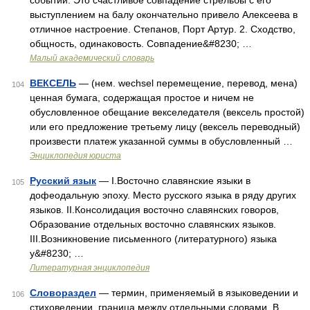
событий. Это счастливое совпадение стрельбы с его
выступлением на балу окончательно привело Алексеева в
отличное настроение. Степанов, Порт Артур. 2. Сходство,
общность, одинаковость. Совпадение&#8230; …
Малый академический словарь
ВЕКСЕЛЬ
— (нем. wechsel перемещение, перевод, мена)
104
ценная бумага, содержащая простое и ничем не
обусловленное обещание векселедателя (вексель простой)
или его предложение третьему лицу (вексель переводный)
произвести платеж указанной суммы в обусловленный …
Энциклопедия юриста
Русский язык
— I.Восточно славянские языки в
105
дофеодальную эпоху. Место русского языка в ряду других
языков. II.Консолидация восточно славянских говоров,
Образование отдельных восточно славянских языков.
III.Возникновение письменного (литературного) языка
у&#8230; …
Литературная энциклопедия
Словораздел
— термин, применяемый в языковедении и
106
стиховедении, граница между отдельными словами. В